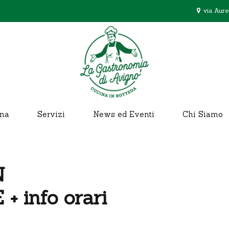
via Aure
na
Servizi
News ed Eventi
Chi Siamo
N
 info orari