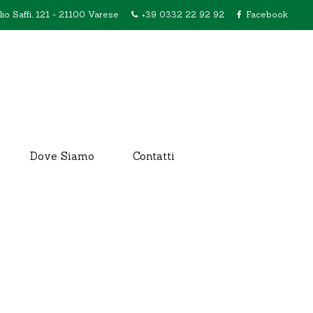
lio Saffi, 121 - 21100 Varese
+39 0332 22 92 92
Facebook
Dove Siamo
Contatti