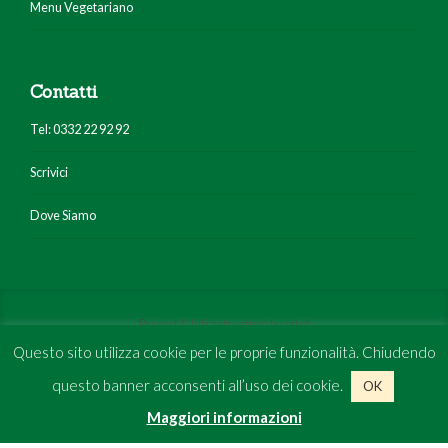
Menu Vegetariano
Contatti
Tel: 0332 22 92 92
Scrivici
Dove Siamo
Project & Infrastructure by
sr(o)
Questo sito utilizza cookie per le proprie funzionalità. Chiudendo
questo banner acconsenti all’uso dei cookie.
Bottega
Cucina
Servizi
News
Chi Siamo
OK
Dove Siamo
Contatti
Maggiori informazioni