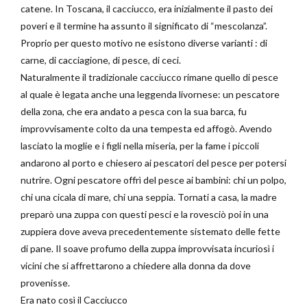
catene. In Toscana, il cacciucco, era inizialmente il pasto dei
poveri e il termine ha assunto il significato di “mescolanza”.
Proprio per questo motivo ne esistono diverse varianti : di
carne, di cacciagione, di pesce, di ceci.
Naturalmente il tradizionale cacciucco rimane quello di pesce
al quale è legata anche una leggenda livornese: un pescatore
della zona, che era andato a pesca con la sua barca, fu
improvvisamente colto da una tempesta ed affogò. Avendo
lasciato la moglie e i figli nella miseria, per la fame i piccoli
andarono al porto e chiesero ai pescatori del pesce per potersi
nutrire. Ogni pescatore offrì del pesce ai bambini: chi un polpo,
chi una cicala di mare, chi una seppia. Tornati a casa, la madre
preparò una zuppa con questi pesci e la rovesciò poi in una
zuppiera dove aveva precedentemente sistemato delle fette
di pane. Il soave profumo della zuppa improvvisata incuriosì i
vicini che si affrettarono a chiedere alla donna da dove
provenisse.
Era nato così il Cacciucco