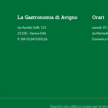
La Gastronomia di Avigno
Orari
via Aurelio Saffi, 121
Lunedì: 07.
21100 - Varese (VA)
da Martedì
P. IVA 01345500126
Domenica 
Project & Infrastructure by
sr(o)
Questo sito utilizza cookie per le pr