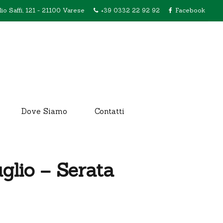
lio Saffi, 121 - 21100 Varese
+39 0332 22 92 92
Facebook
Dove Siamo
Contatti
uglio – Serata