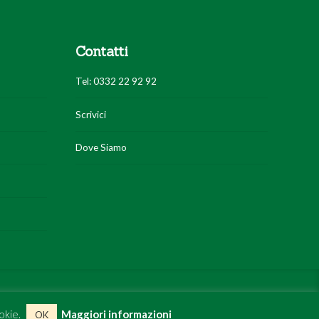
Contatti
Tel: 0332 22 92 92
Scrivici
Dove Siamo
Servizi
News
Chi Siamo
Dove Siamo
Contatti
okie.
Maggiori informazioni
OK