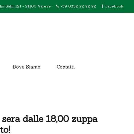
lio Saffi, 121 - 21100 Varese
+39 0332 22 92 92
Facebook
Dove Siamo
Contatti
ì sera dalle 18,00 zuppa
to!